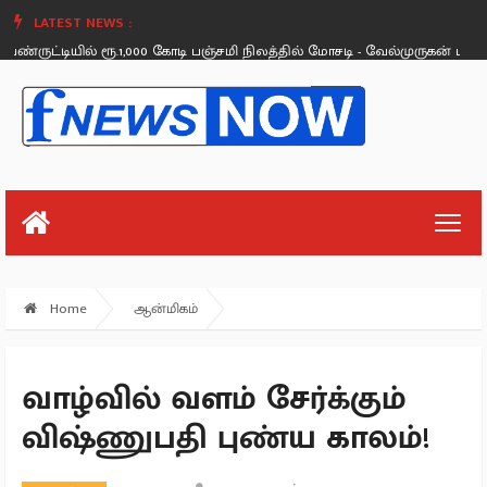
LATEST NEWS :
ுட்டியில் ரூ.1,000 கோடி பஞ்சமி நிலத்தில் மோசடி - வேல்முருகன் பரபரப்பு புக
Sunday, August 26
Home
ஆன்மிகம்
வாழ்வில் வளம் சேர்க்கும்
விஷ்ணுபதி புண்ய காலம்!