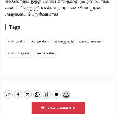
எல்லோரும் இந்த புண்ய காலத்தை முழுமையாகக்
கடைப்பிடித்துஸ்ரீ லக்ஷ்மி நாராயணனின் பூரண
அருளைப் பெறுவோமாக!
Tags
vishnupathi
punyakalam
விஷ்ணுபதி
புண்ய காலம்
vishnu bagavan
maha vishnu
VIEW COMMENTS