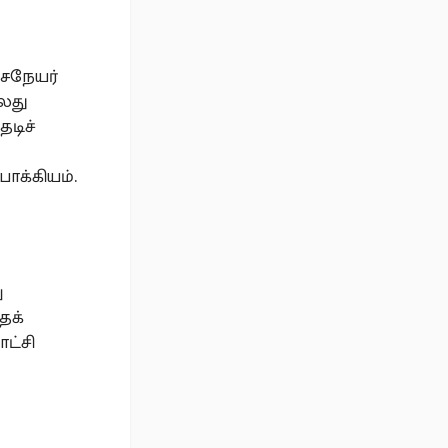
்சநேயர்
லது
டிச்
பாக்கியம்.
ு
தக்
ட்சி