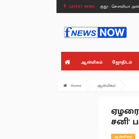
ன?.
மேக்கேதாட்டு அணையால் வரும் பேராபத்து! - சௌமியா அன்புமணி பே
LATEST NEWS :
ஆன்மிகம்
ஜோதிடம்
Home
ஆன்மிகம்
ஏழரை,
சனி' 
ஆன்மிகம்