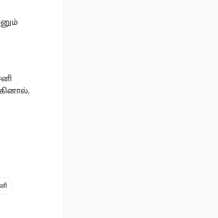
ஜனும்
சனி
கினால்,
னி