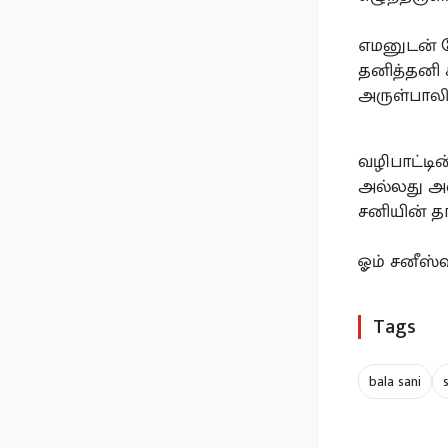
எமனுடன் ந
தனித்தனி 
அருள்பாலி
வழிபாட்டி
அல்லது அஷ
சனியின் தா
ஓம் சனீஸ
Tags
bala sani