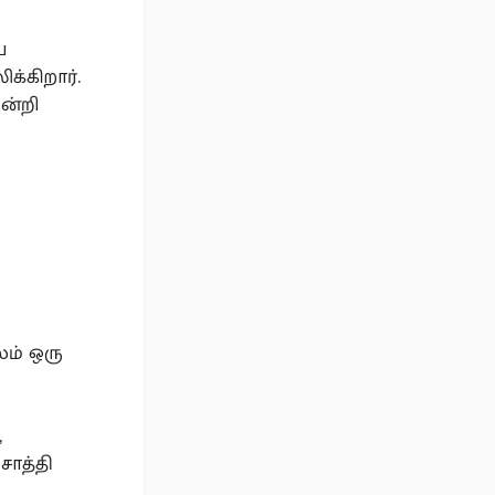
ய
க்கிறார்.
ன்றி
லம் ஒரு
,
சாத்தி