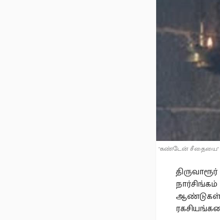
"கண்டேன் சீதையை" 
திருவாரூர
நார்சிங்கம
ஆண்டுகள்
ரகசியங்கள