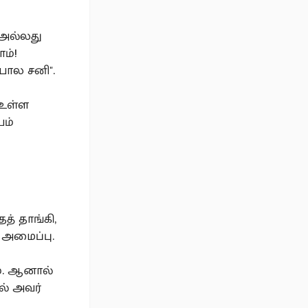
 அல்லது
ம்!
பால சனி".
 உள்ள
யம்
் தாங்கி,
 அமைப்பு.
். ஆனால்
ல் அவர்