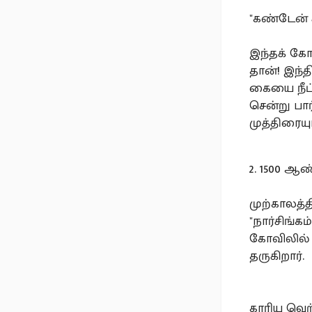
"கண்டேன் 
இந்தக் கோ
தான்! இந்
கையை நீட்
சென்று பா
முத்திரையு
2. 1500 ஆ
முற்காலத்த
"நார்சிங்க
கோவிலில் ச
தருகிறார்.
காரிய வெற்