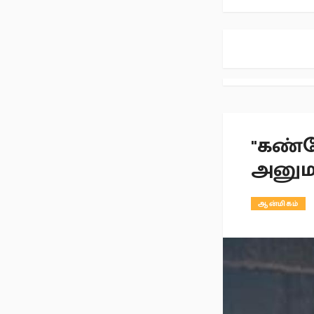
"கண்ட
அனும
ஆன்மிகம்