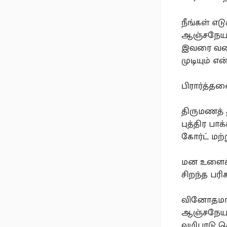
நீங்கள் எட
ஆஞ்சநேயர்
இவரை வணங
முடியும் எ
பிரார்த்த
திருமணத் த
புத்திர பாக
கோர்ட் மற்ற
மன உளைச்சல
சிறந்த பரி
வினோதமான 
ஆஞ்சநேயருக
வழிபாடு ச