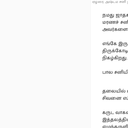
ஏழரை, அஷ்டம சனி த
நமது ஜாதக
மரணச் சனி
அவர்களைக்
எங்கே இருக
திருக்கோட
நிகழ்கிறது.
பால சனியின
தலையில் ச
சிவனை எப்
கருட வாகன
இத்தலத்தி
எழுந்தருளி