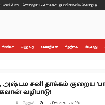
ச்சு.
கொளத்தூர் EVM சர்ச்சை.. இயந்திரங்களில் கோளாறு இல்லை - தேர்த
சினிமா
ஹெல்த்
செய்திகள்
சிந்திக்க
பிடிச்சது
 அஷ்டம சனி தாக்கம் குறைய 'ப
பகவான் வழிபாடு!
தேஜஸ்
05 Feb, 2026 05:32 PM