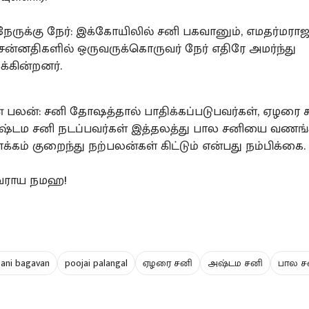
ேருக்கு நேர்: இக்கோயிலில் சனி பகவானும், எமதர்மரா
சன்னதிகளில் ஒருவருக்கொருவர் நேர் எதிரே அமர்ந்து
க்கின்றனர்.
ன் பலன்: சனி தோஷத்தால் பாதிக்கப்படுபவர்கள், ஏழரை 
்டம சனி நடப்பவர்கள் இத்தலத்து பால சனியை வணங்
க்கம் குறைந்து நற்பலன்கள் கிட்டும் என்பது நம்பிக்கை.
்வராய நமஹ!
sani bagavan
poojai palangal
ஏழரை சனி
அஷ்டம சனி
பால ச