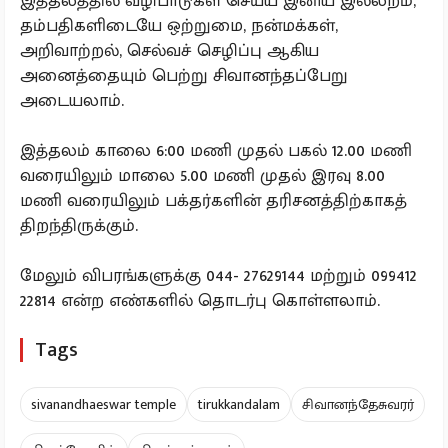
இத்தலத்தில் வழிபாடுகள் செய்ய இனிய இல்லறம்,
தம்பதிகளிடையே ஒற்றுமை, நன்மக்கள்,
அறிவாற்றல், செல்வச் செழிப்பு ஆகிய
அனைத்தையும் பெற்று சிவானந்தப்பேறு
அடையலாம்.
இத்தலம் காலை 6:00 மணி முதல் பகல் 12.00 மணி
வரையிலும் மாலை 5.00 மணி முதல் இரவு 8.00
மணி வரையிலும் பக்தர்களின் தரிசனத்திற்காகத்
திறந்திருக்கும்.
மேலும் விபரங்களுக்கு 044- 27629144 மற்றும் 099412
22814 என்ற எண்களில் தொடர்பு கொள்ளலாம்.
Tags
sivanandhaeswar temple
tirukkandalam
சிவானந்தேசுவரர்