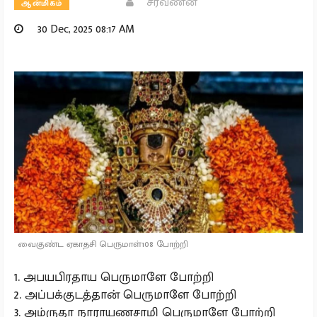
சரவணன்
ஆன்மிகம்
30 Dec, 2025 08:17 AM
வைகுண்ட ஏகாதசி பெருமாள்108 போற்றி
1. அபயபிரதாய பெருமாளே போற்றி
2. அப்பக்குடத்தான் பெருமாளே போற்றி
3. அம்ருதா நாராயணசாமி பெருமாளே போற்றி