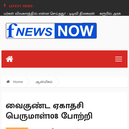
LATEST NEWS :
ள் விவகாரத்தில் என்ன செய்தது? - டிடிவி தினகரன்.
கரூரில் அரசு பணி ரத்த
Sunday, August 26
Home
ஆன்மிகம்
வைகுண்ட ஏகாதசி
பெருமாள்108 போற்றி