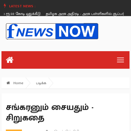
LATEST NEWS :
50 கோடி ஒதுக்கீடு.
தமிழக அரசு அதிரடி - அரசு பள்ளிகளில் சூப்பர் கிளீன், சூப
Saturday, August 26
Home
படிக்க
சங்கரனும் சையதும் -
சிறுகதை