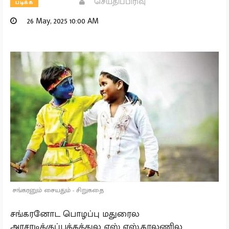
செய்திப்பிரிவு
படிக்க
26 May, 2025 10:00 AM
சங்கரனும் சையதும் - சிறுகதை
சங்கரனோட பொழப்பு மதுரைல
அரசரடிக்குப்பக்கத்துல எஸ் எஸ்,காலணில