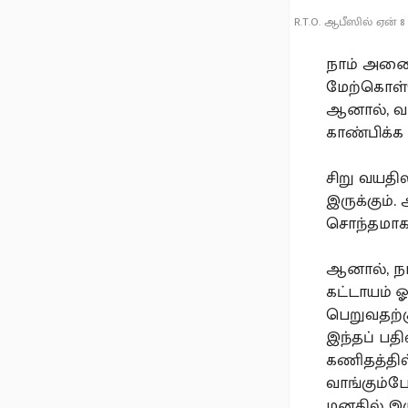
R.T.O. ஆபீஸில் ஏன்
நாம் அனைவர
மேற்கொள்
ஆனால், வட
காண்பிக்க
சிறு வயதி
இருக்கும்
சொந்தமாக 
ஆனால், நா
கட்டாயம் ஓ
பெறுவதற்க
இந்தப் பத
கணிதத்தி
வாங்கும்ப
மனதில் இரு