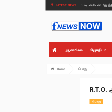
கிழமை).
சிட்கோ நில ஆக்கிரமிப்பு வழக்கு: மா.சுப்பிரமணியன் மீது நீதிமன்றம
LATEST NEWS :
ஆன்மிகம்
ஜோதிடம்
Home
பொது
R.T.O
பொது