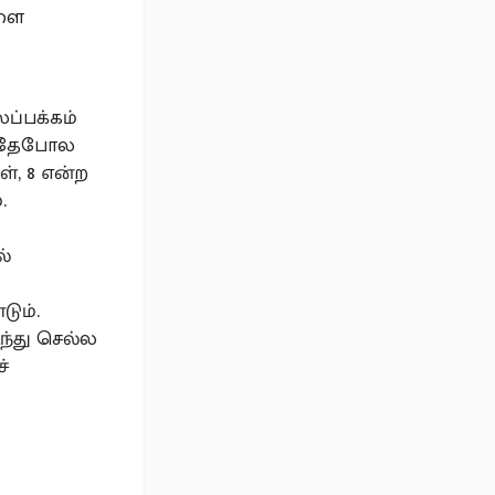
களை
ப்பக்கம்
ு அதேபோல
், 8 என்ற
.
ல்
ும்.
ந்து செல்ல
ச்