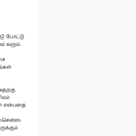
டு போட்டு
் வரும்.
சை
்கள்
அதற்கு
ிமம்
மா என்பதை
ைசென்ஸ்
ுக்கும்