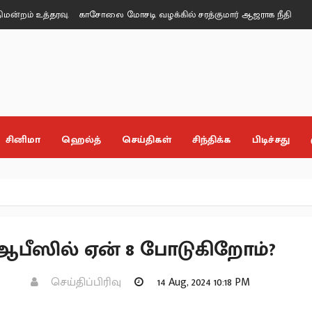
் உத்தரவு.
காசோலை மோசடி வழக்கில் சரத்குமார் ஆஜராக நீதிமன்றம் சம்ம
சினிமா
ஹெல்த்
செய்திகள்
சிந்திக்க
பிடிச்சது
. ஆபீஸில் ஏன் 8 போடுகிறோம்?
செய்திப்பிரிவு
14 Aug, 2024 10:18 PM