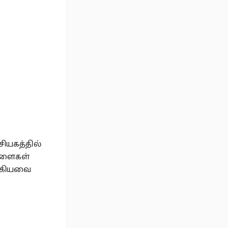
சியகத்தில்
காளைகள்
 ஆகியவை