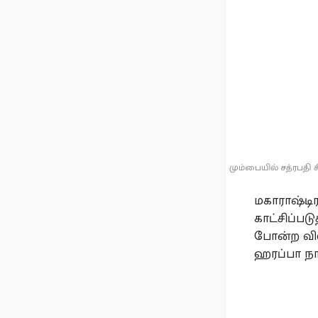
மும்பையில் சத்ரபதி 
மகாராஷ்டிர
காட்சிப்ப
போன்ற வில
ஹரப்பா நா