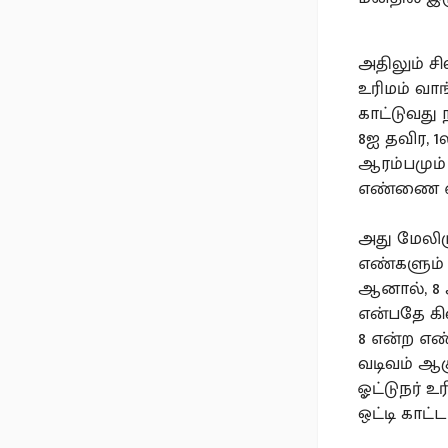
அதிலும் சி
உரிமம் வாங
காட்டுவது 
8ஐ தவிர, 
ஆரம்பமும் 
எண்ணை எட
அது மேலிர
எண்களும் 
ஆனால், 8 அ
என்பதே க
8 என்ற எண
வடிவம் ஆகு
ஓட்டுநர் உ
ஒட்டி காட்