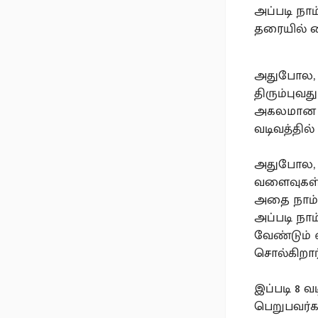
அப்படி நாம
தரையில் 
அதுபோல, 8
திரும்புவத
அகலமான வள
வடிவத்தில
அதுபோல, 
வளைவுகள் 
அதை நாம் 
அப்படி நா
வேண்டும் 
சொல்கிறார்
இப்படி 8 வ
பெறுபவர்கள