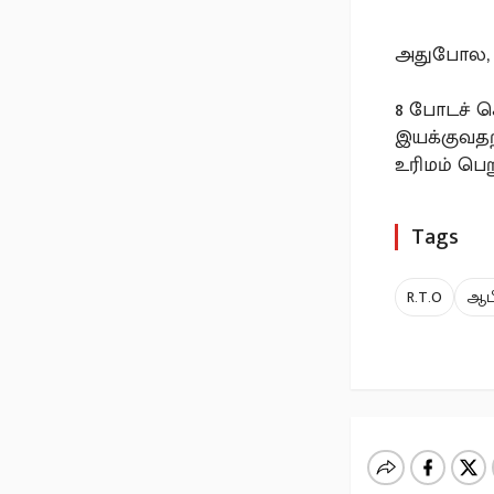
அதுபோல, ஓ
8 போடச் ச
இயக்குவதற
உரிமம் பெ
Tags
R.T.O
ஆப