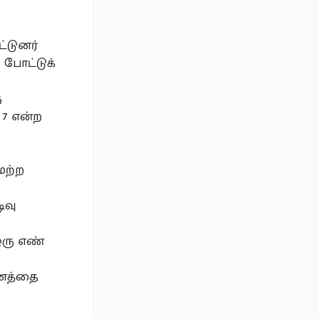
ட்டுனர்
 போட்டுக்
ு
 7 என்ற
மற்ற
ிவு
ஒரு எண்
ாகனத்தை