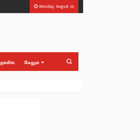
Monday, August 26
ன்!.
காவலர்களுக்கும் வேலை வாய்ப்பில் முன்னுரிமை - அண்ணாமலை
குக்கிங்
மேலும்