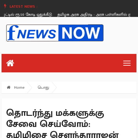
LATEST NEWS :
டில் ரூ.50 கோடி ஒதுக்கீடு.
தமிழக அரசு அதிரடி - அரசு பள்ளிகளில் சூப்பர் கிள
Saturday, August 26
Home
பொது
தொடர்ந்து மக்களுக்கு
சேவை செய்வோம்:
தமிழிசை சௌந்தரராஜன்