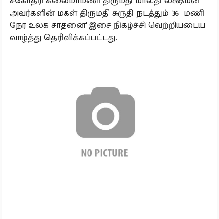
சகோதரி கலைமாமணி திருமதி மாலதி லக்ஷ்மன்
அவர்களின் மகள் திருமதி சுருதி நடத்தும் '36 மணி
நேர உலக சாதனை' இசை நிகழ்ச்சி வெற்றியடைய
வாழ்த்து தெரிவிக்கப்பட்டது.