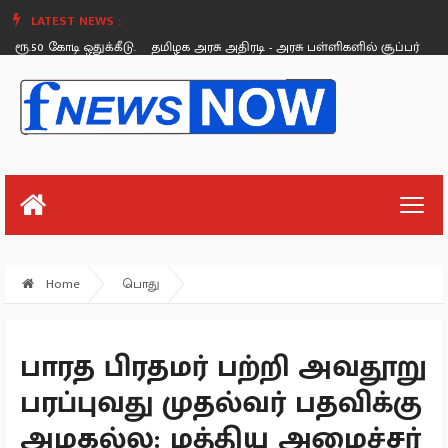
LATEST NEWS :
ூ.50 கோடி ஒதுக்கீடு.
தமிழக அரசு அதிரடி - அரசு பள்ளிகளில் சூப்பர் கிளீன், ச
Friday, August 26
Home
பொது
பாரத பிரதமர் பற்றி அவதூறு
பரப்புவது முதல்வர் பதவிக்கு
அழகல்ல: மத்திய அமைச்சர்