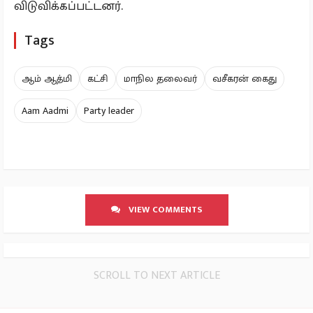
சென்னையில் தமிழ்நாடு ஆம் ஆத்மி கட்சி மாநில
தலைவர் திரு வசீகரன் தலைமையில் கண்டன
ஆர்ப்பாட்டங்கள் நடத்தப்பட்டன. இதில் மாநில,
மாவட்ட, மண்டல, தொகுதி பொறுப்பாளர்கள் பலர்
கலந்து கொண்டனர். ஆர்ப்பாட்டத்தை தொடர்ந்து
காவல்துறையினர் ஆம் ஆத்மி கட்சி
தலைவர்களை கைது செய்து பின்னர்
விடுவிக்கப்பட்டனர்.
Tags
ஆம் ஆத்மி
கட்சி
மாநில தலைவர்
வசீகரன் கைது
Aam Aadmi
Party leader