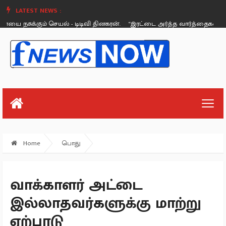
LATEST NEWS :
ை நசுக்கும் செயல் - டிடிவி தினகரன்.
“இரட்டை அர்த்த வார்த்தைகளை பயன
Thursday, August 26
Home
பொது
வாக்காளர் அட்டை
இல்லாதவர்களுக்கு மாற்று
ஏற்பாடு