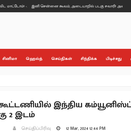
ோம்! -.
இனி சென்னை கூவம், அடையாறில் படகு சவாரி! அமைச்சர் மரிய 
சினிமா
ஹெல்த்
செய்திகள்
சிந்திக்க
பிடிச்சது
 கூட்டணியில் இந்திய கம்யூனிஸ்ட
்கு 2 இடம்
செய்திப்பிரிவு
12 Mar, 2024 12:44 PM