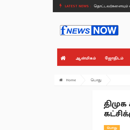
திரடி - மக்கள் வரி பணத்தை தொட மாட்டோம்.. தொட்டவர்களையும் விட மாட்ட
LATEST NEWS :
ஆன்மிகம்
ஜோதிடம்
Home
பொது
திமுக
கட்சிக
பொது