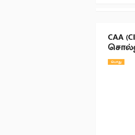
CAA (C
சொல்ல
பொது