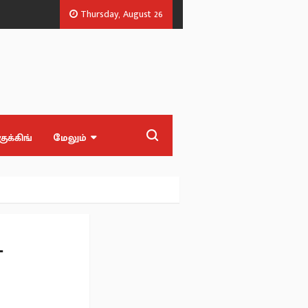
Thursday, August 26
வில்சன்.
தமிழக பட்ஜெட் - எல்லாத்துக்கும் ஸ்டிக்கர் தான் ஒட்டிருக்காங்க! 
குக்கிங்
மேலும்
்