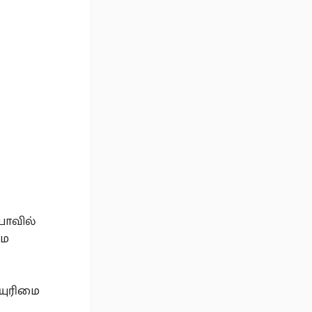
ியாவில்
மை
ியுரிமை