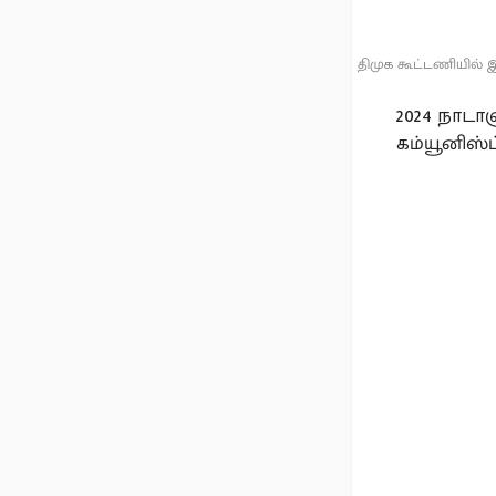
திமுக கூட்டணியில் இந
2024 நாடா
கம்யூனிஸ்ட