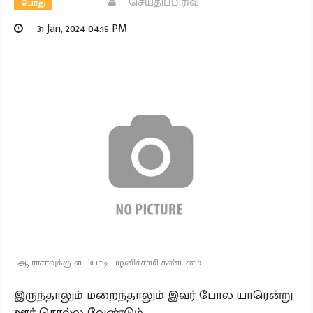
செய்திப்பிரிவு
பொது
31 Jan, 2024 04:19 PM
ஆ ராசாவுக்கு எடப்பாடி பழனிச்சாமி கண்டனம்
இருந்தாலும் மறைந்தாலும் இவர் போல யாரென்று
ஊர் சொல்ல வேண்டும் ,