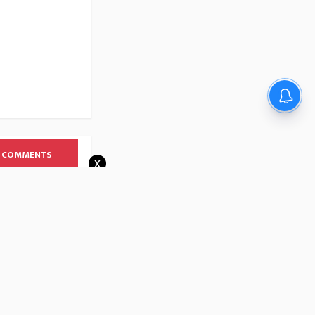
 COMMENTS
x
்