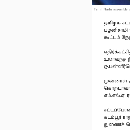
Tamil Nadu assembly 
தமிழக
சட்
பழனிசாமி த
கூட்டம் ந
எதிர்க்கட
உலாவந்த ந
ஓ.பன்னீர்ச
முன்னாள் 
கொறடாவாக
எம்.எல்.ஏ. 
சட்டப்பேர
கடம்பூர் 
துணைச் செ