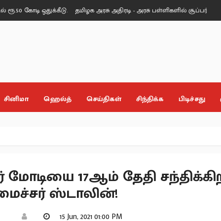
ோடி ஒதுக்கீடு.
தமிழக அரசு அதிரடி - அரசு பள்ளிகளில் சூப்பர் கிளீன், சூப்பர
சினிமா
ஹெல்த்
செய்திகள்
சிந்திக்க
பிடிச்சது
் மோடியை 17ஆம் தேதி சந்திக்கிற
ைச்சர் ஸ்டாலின்!
15 Jun, 2021 01:00 PM