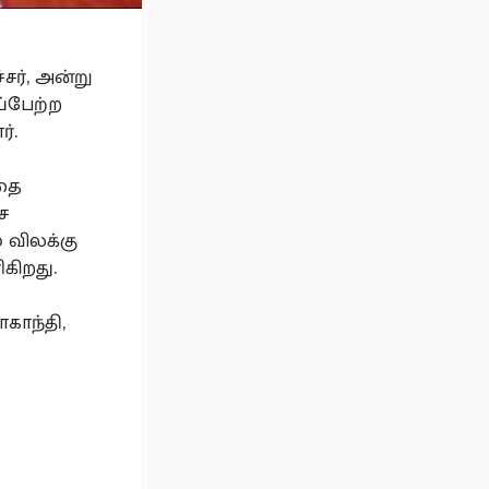
சர், அன்று
ப்பேற்ற
்.
்தை
ை
 விலக்கு
கிறது.
காந்தி,