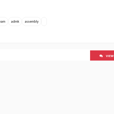
lvam
admk
assembly
VIEW
SCROLL TO NEXT ARTICLE
ா மண்டலத்தில் ஹைட்ரோகார்பன
் வேண்டாம் - பிரதமருக்கு
்டாலின் கடிதம்