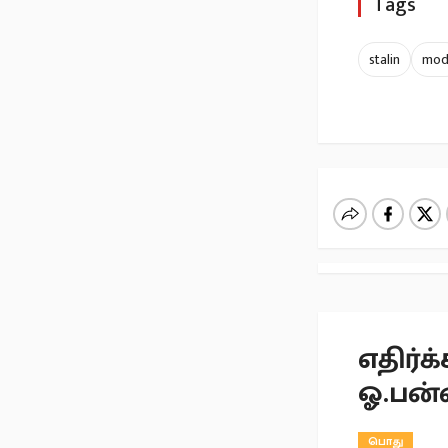
Tags
stalin
mod
எதிர்
ஓ.பன்
பொது