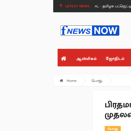
த்த விஜய்!.
விளையாட்டு வீரர்களுக்கு ஜாக்பாட் - தமிழக பட்ஜெட்டில் ரூ.50 க
LATEST NEWS :
ஆன்மிகம்
ஜோதிடம்
Home
பொது
பிரதமர
முதலம
பொது