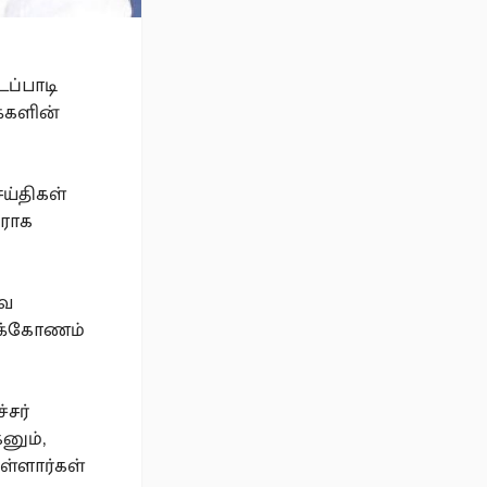
ப்பாடி
க்களின்
ய்திகள்
வராக
வை
ரக்கோணம்
சர்
னும்,
ள்ளார்கள்