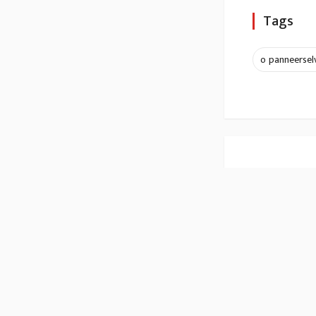
Tags
o panneerse
டெல்ட
திட்டம
மு.க.ஸ