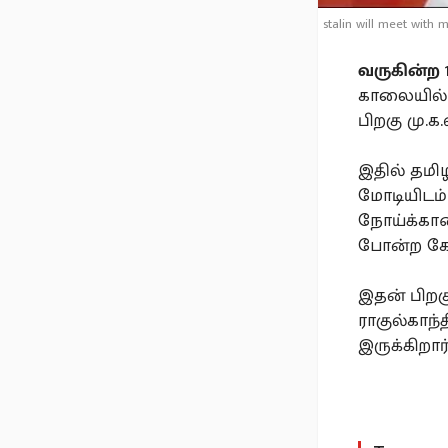
stalin will meet with 
வருகின்ற
காலையில் 
பிறகு மு.க
இதில் தமி
மோடியிடம் 
நோய்க்கான
போன்ற கோர
இதன் பிறக
ராகுல்காந்
இருக்கிறார்