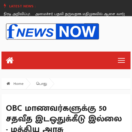
LATEST NEWS :
ரடி அறிவிப்பு!.
அமைச்சர் பதவி தருவதாக மதிமுகவில் ஆசை வார்த்தை கூறின
Friday, August 26
Home
பொது
OBC மாணவர்களுக்கு 50
சதவீத இடஒதுக்கீடு இல்லை
- மத்திய அரசு