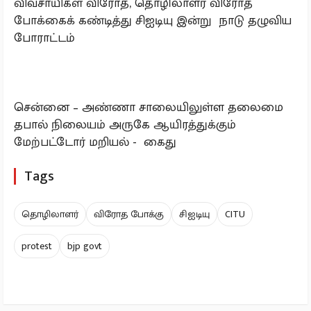
விவசாயிகள் விரோத, தொழிலாளர் விரோத
போக்கைக் கண்டித்து சிஐடியு இன்று நாடு தழுவிய
போராட்டம்
சென்னை – அண்ணா சாலையிலுள்ள தலைமை
தபால் நிலையம் அருகே ஆயிரத்துக்கும்
மேற்பட்டோர் மறியல் - கைது
Tags
தொழிலாளர்
விரோத போக்கு
சிஐடியு
CITU
protest
bjp govt