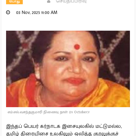
செய்திப்பிரிவு
பொது
03 Nov, 2025 11:00 AM
எம்.எல்.வசந்தகுமாரி நினைவு நாள் (31 October)!
இந்தப் பெயர் கர்நாடக இசையுலகில் மட்டுமல்ல,
தமிழ் திரையிசை உலகிலும் ஒலித்த குரலுக்குச்