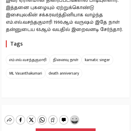
இவர் ஏராளமான திரைப்படங்களில் பாடியுள்ளார்.
இத்தனை புகழையும் ஏற்றுக்கொண்டு
இசையுலகின் சக்கரவர்த்தினியாக வாழ்ந்த
எம்.எல்.வசந்தகுமாரி 1990ஆம் வருஷம் இதே நாள்
தன்னுடைய 63ஆம் வயதில் இறைவனடி சேர்ந்தார்.
Tags
எம்.எல்.வசந்தகுமாரி
நினைவு நாள்
karnatic singer
ML Vasanthakumari
death anniversary