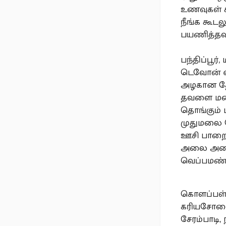
உணவுகள் க
நீங்க கூட
பயணித்தவர
பந்திப்பூர
டெவோன் எ
அழகான த
தவளை ம
தொங்கும் 
முதுமலை த
ஊசி பாறை
அலை அலை
வெப்பமண்டல
கொளப்பள்ள
கரியசோலை,
சேரம்பாடி