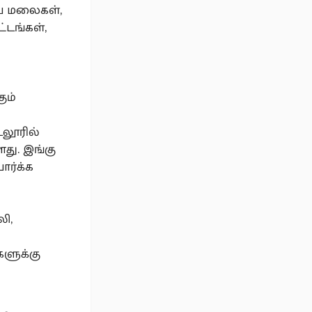
ிய மலைகள்,
்டங்கள்,
ும்
டலூரில்
து. இங்கு
ர்க்க
லி,
ளுக்கு