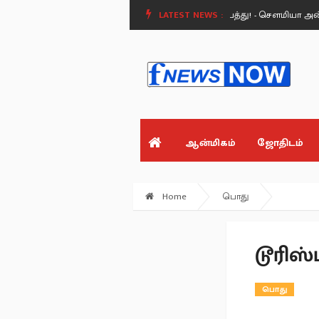
்ன?.
மேக்கேதாட்டு அணையால் வரும் பேராபத்து! - சௌமியா அன்புமணி பே
LATEST NEWS :
ஆன்மிகம்
ஜோதிடம்
Home
பொது
டூரிஸ்
பொது