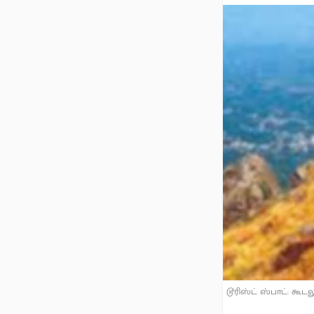
டூரிஸ்ட் ஸ்பாட்: கூடல