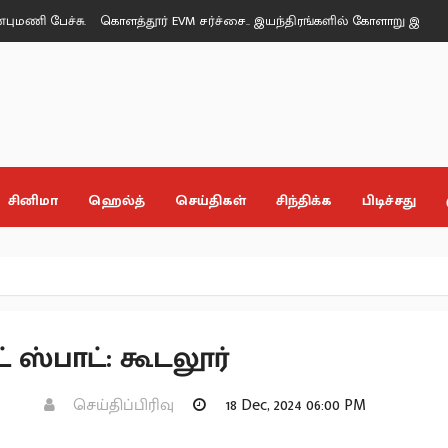
ச்சு.
கொளத்தூர் EVM சர்ச்சை.. இயந்திரங்களில் கோளாறு இல்லை - தேர்
சினிமா
ஹெல்த்
செய்திகள்
சிந்திக்க
பிடிச்சது
ட் ஸ்பாட்: கூடலூர்
செய்திப்பிரிவு
18 Dec, 2024 06:00 PM