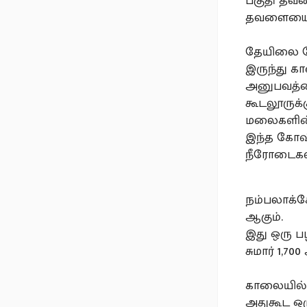
பகுதி தவள
தவளையை ஒத
தேயிலை தோ
இருந்து கா
அனுபவத்த
கூடலூருக்
மலைகளின் 
இந்த கோவி
நீரோடைகளா
நம்பலாக்க
ஆகும்.
இது ஒரு 
சுமார் 1,
காலையில் இ
அதுகூட ஒர