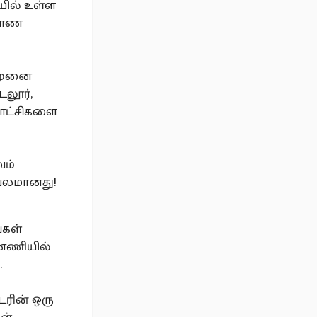
ில் உள்ள
 காண
ி முனை
டலூர்,
காட்சிகளை
வம்
பலமானது!
்கள்
்னணியில்
.
டரின் ஒரு