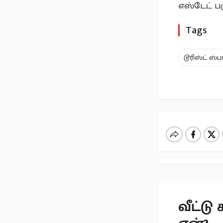
எஸ்டேட் ப
Tags
டூரிஸ்ட் ஸ்ப
வீட்டு