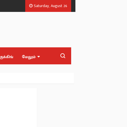
Saturday, August 26
தல் அலுவலர்.
அரசியல் பழிவாங்கும் நோக்கோடு பிஆர் சுந்தர் கைது? - சீம
குக்கிங்
மேலும்