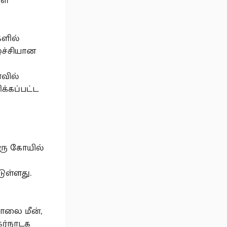
ள்
களில்
ழ்ச்சியான
வில்
க்கப்பட்ட
ரு கோயில்
ுள்ளது.
சாலை மீன்,
கர்நாடக