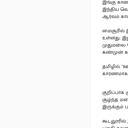
இங்கு கா
இந்திய வெ
ஆர்வம் காட
மைசூரில் இ
உள்ளது. இ
முதுமலை த
கண்முன் கா
தமிழில் "
காரணமாக,
குறிப்பாக
சூழ்ந்த மல
இருக்கும் 
கூடலூரில்