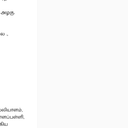
 அழகு.
ை .,
்லியாளம்,
ொளப்பள்ளி,
கிய