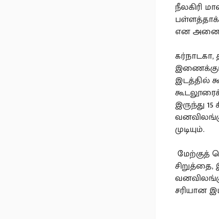
நீலகிரி ம
பள்ளத்தாக
என அனைத்
கர்நாடகா,
இணைக்கும் 
இடத்தில் 
கூடலூரைச்
இருந்து 1
வனவிலங்க
முடியும்.
மேற்குத் 
சிறுத்தை,
வனவிலங்க
சரியான இட