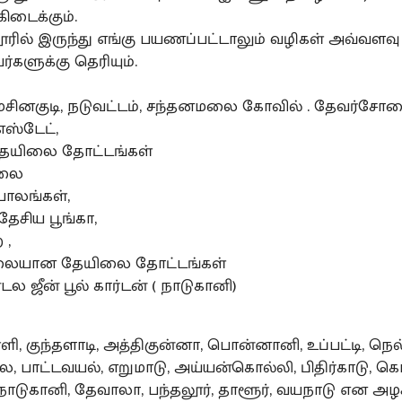
ிடைக்கும்.
லூரில் இருந்து எங்கு பயணப்பட்டாலும் வழிகள் அவ்வளவு
்களுக்கு தெரியும்.
், மசினகுடி, நடுவட்டம், சந்தனமலை கோவில் . தேவர்சோல
ஸ்டேட்,
ேயிலை தோட்டங்கள்
லை
பாலங்கள்,
ேசிய பூங்கா,
 ,
யான தேயிலை தோட்டங்கள்
 ஜீன் பூல் கார்டன் ( நாடுகானி)
ி, குந்தளாடி, அத்திகுன்னா, பொன்னானி, உப்பட்டி, நெல
 பாட்டவயல், எறுமாடு, அய்யன்கொல்லி, பிதிர்காடு, க
, நாடுகானி, தேவாலா, பந்தலூர், தாளூர், வயநாடு என அழ