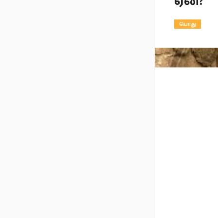
ஏன்?
பொது