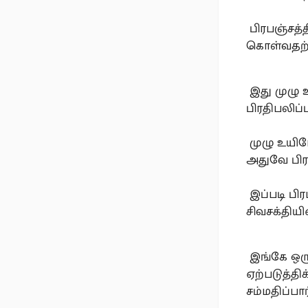
பிரபஞ்சத்
கொள்வதற்க
இது முழு 
பிரதிபலிப்ப
முழு உயிர
அதுவே பிர
இப்படி பி
சிவசக்திய
இங்கே ஒருவ
ஏற்படுத்தி
சம்மதிப்பார்