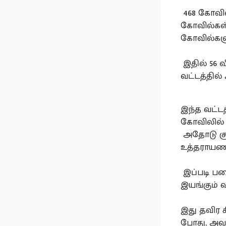
468 கோவில்
கோவில்கள்,
கோவில்களு
இதில் 56 
வட்டத்தில்
இந்த வட்டத
கோவிலில் ம
அதோடு சூர
உத்தராயணத
இப்படி பட
இயங்கும் 
இது தவிர 
போது, அவர