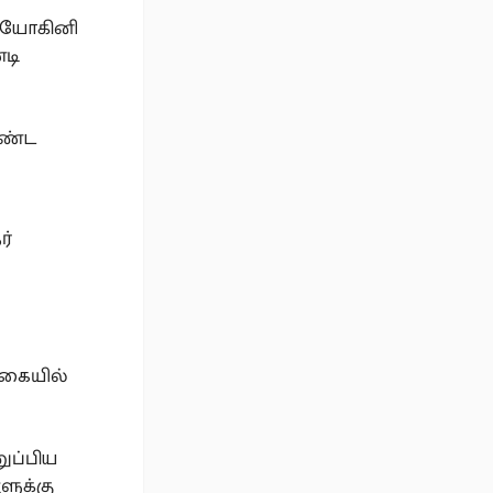
4 யோகினி
்டி
ொண்ட
ர்
வகையில்
ுப்பிய
ளுக்கு