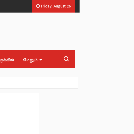
Friday, August 26
்கள்.
‘Blast' ஆக எதிர்பார்த்த மக்களுக்கு ‘Waste’ பட்ஜெட் - முன்னாள் முதல
குக்கிங்
மேலும்