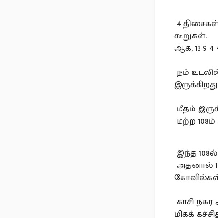
4 திசைகள்
கூறுகள்.
ஆக, 13 9 4 
நம் உடலில்
இருக்கிறது
மீதம் இருக
மற்ற 108ம்
இந்த 108ல
அதனால் 108
கோவில்கள்
காசி நகர 
மிகக் கச்