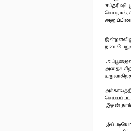
‘சப்தரிஷி’
செய்தால்,
அனுப்பினா
இன்றளவில
நடைபெறுவத
அப்பூஜையை
அதைச் சிறி
உருவாகிறத
அக்காலத்தி
செய்யப்பட்
இதன் தாக்
இப்படியொர