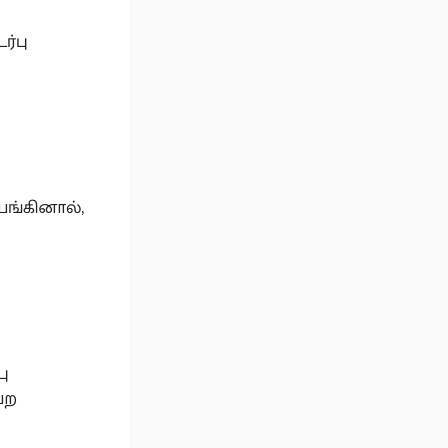
ர்பு
யங்கினால்,
பு
ேற