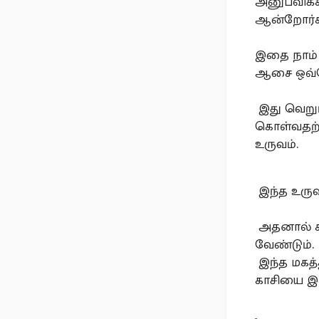
அனுபவிக்க
ஆன்றோர்கள
இதை நாம் 
ஆசை ஒவ்வ
இது வெறும
கொள்வதற்க
உருவம்.
இந்த உருவ
அதனால் கா
வேண்டும்.
இந்த மகத்
காசியை இன