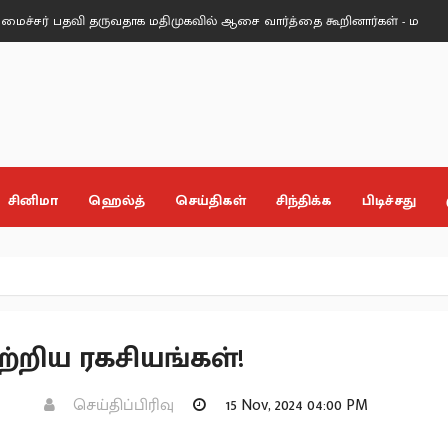
தவி தருவதாக மதிமுகவில் ஆசை வார்த்தை கூறினார்கள் - மதிமுக எம்.எல்.ஏக
சினிமா
ஹெல்த்
செய்திகள்
சிந்திக்க
பிடிச்சது
ற்றிய ரகசியங்கள்!
செய்திப்பிரிவு
15 Nov, 2024 04:00 PM