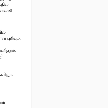
்தில்
சொல்லி
ில்
 புரியும்.
னினும்,
தி
களிலும்
ாம்