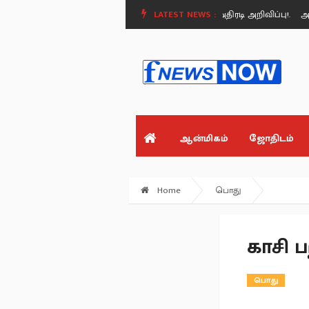
ையில் சிறப்பு சட்டக் கல்லூரி - பட்ஜெட்டில் அதிரடி அறிவிப்பு!.
LATEST NEWS :
அமைச்சர் ப
ஆன்மிகம்
ஜோதிடம்
Home
பொது
காசி ப
பொது