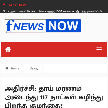
LATEST NEWS :
புமணி பேச்சு.
கொளத்தூர் EVM சர்ச்சை.. இயந்திரங்களில் கோளாறு இல்ல
Saturday, August 26
Home
பொது
அதிர்ச்சி: தாய் மரணம்
அடைந்து 117 நாட்கள் கழிந்து
பிறந்த குழந்தை?