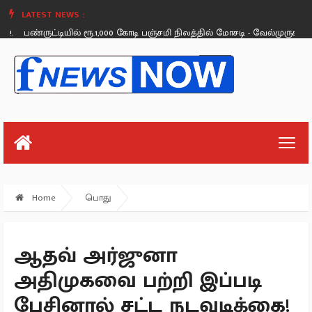
LATEST NEWS :
பண்ருட்டியில் ரூ.1,000 கோடி பஞ்சமி நிலத்தில் மோசடி - வேல்முருகன் பரபரப்ப
Sunday, August 26
Home
பொது
ஆதவ் அர்ஜுனா
அதிமுகவை பற்றி இப்படி
பேசினால் சட்ட நடவடிக்கை!