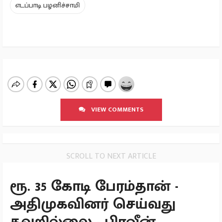
எடப்பாடி பழனிச்சாமி
VIEW COMMENTS
SCROLL TO NEXT ARTICLE
ரூ. 35 கோடி பேரம்தான் -
அதிமுகவினர் செய்வது
தவறில்லை - பிரவீன்