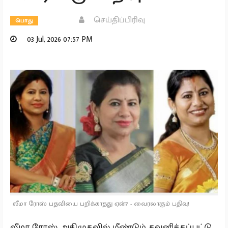
செய்திப்பிரிவு
பொது
03 Jul, 2026 07:57 PM
லீமா ரோஸ் பதவியை பறிக்காதது ஏன்? - வைரலாகும் பதிவு!
லீமா ரோஸ் அதிமுகவில் மீண்டும் கவனிக்கப்பட்டு