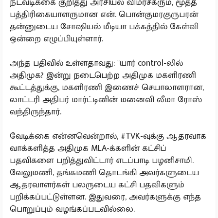
நடவடிக்கை குறித்து அரசியல் விமர்சகரும், மூத்த
பத்திரிகையாளருமான என். பொன்குமரகுருபரன்
தன்னுடைய சோஷியல் மீடியா பக்கத்தில் கேள்வி
ஒன்றை எழுப்பியுள்ளார்.
அந்த பதிவில் உள்ளதாவது: "யார் control-லில்
அதிமுக? இன்று நடைபெற்ற அதிமுக மகளிரணி
கூட்டத்துக்கு, மகளிரணி இணைச் செயாலாளரான,
லாட்டரி அதிபர் மார்ட்டினின் மனைவி லீமா ரோஸ்
வந்திருந்தார்.
வேடிக்கை என்னவென்றால், #TVK-வுக்கு ஆதரவாக
வாக்களித்த அதிமுக MLA-க்களின் கட்சிப்
பதவிகளை பறித்துவிட்டார் எடப்பாடி பழனிசாமி.
வேலுமணி, தங்கமணி தொடங்கி அவர்களுடைய
ஆதரவாளர்கள் பலருடைய கட்சி பதவிகளும்
பறிக்கப்பட்டுள்ளன. இதுவரை, அவர்களுக்கு எந்த
பொறுப்பும் வழங்கப்படவில்லை.