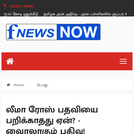
LATEST NEWS :
 கோடி ஒதுக்கீடு.
தமிழக அரசு அதிரடி - அரசு பள்ளிகளில் சூப்பர் கிளீன், சூப்
Saturday, August 26
Home
பொது
லீமா ரோஸ் பதவியை
பறிக்காதது ஏன்? -
வைரலாகும் பதிவு!