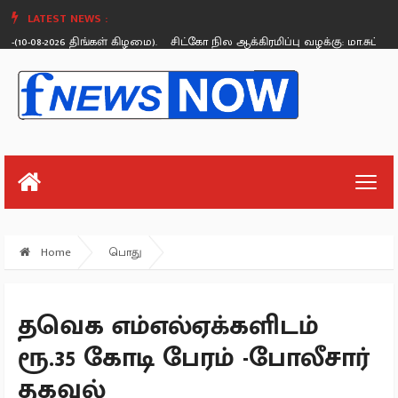
LATEST NEWS :
8-2026 திங்கள் கிழமை).
சிட்கோ நில ஆக்கிரமிப்பு வழக்கு: மா.சுப்பிரமணியன
Monday, August 26
Home
பொது
தவெக எம்எல்ஏக்களிடம்
ரூ.35 கோடி பேரம் -போலீசார்
தகவல்