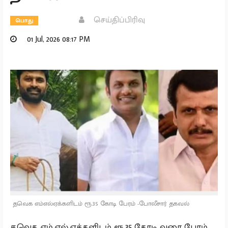
செய்திப்பிரிவு
பொது
01 Jul, 2026 08:17 PM
தவெக எம்எல்ஏக்களிடம் ரூ.35 கோடி பேரம் -போலீசார் தகவல்
தவெக எம்.எல்.ஏக்களிடம் ரூ.35 கோடி வரை பேரம்