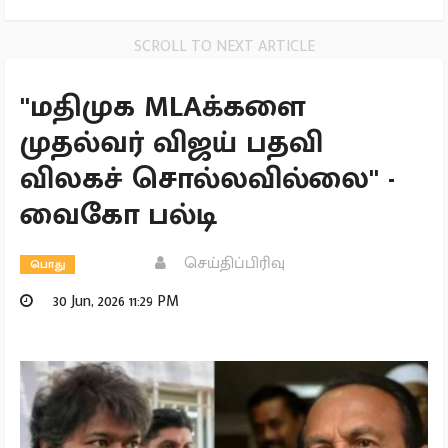
SCROLL TO NEXT ARTICLE
''மதிமுக MLAக்களை
முதல்வர் விஜய் பதவி
விலகச் சொல்லவில்லை'' -
வைகோ பல்டி
செய்திப்பிரிவு
பொது
30 Jun, 2026 11:29 PM