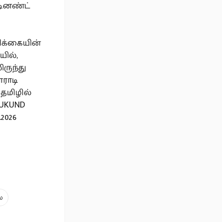
டினண்ட்
ிக்கையின்
ில்,
ிருந்து
ராடி
 தமிழில்
MUKUND
2026
ை