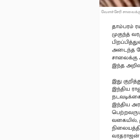
வேளச்சேரி சாலைக்கு 
தாம்பரம் 
முகுந்த் 
பிறப்பித்
அடைந்த மே
சாலைக்கு அ
இந்த அறிவிப
இது குறித்
இந்திய ரா
நடவடிக்கை
இந்திய அர
பெற்றவரும
வகையில், த
நிலையத்தி
வரதராஜன் 