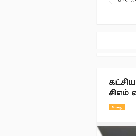
கட்சிய
சிஎம் 
பொது