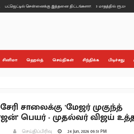
ஜெட்டில் சென்னைக்கு இத்தனை திட்டங்களா?.
3 மாதத்தில் ரூ.22000 கோடி க
சினிமா
ஹெல்த்
செய்திகள்
சிந்திக்க
பிடிச்சது
ேரி சாலைக்கு 'மேஜர் முகுந்த்
ன்' பெயர் - முதல்வர் விஜய் உத்த
செய்திப்பிரிவு
24 Jun, 2026 09:51 PM