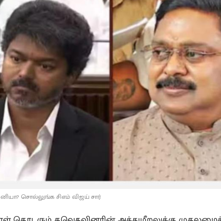
பெனியா? சொல்லுங்க சிஎம் விஜய் சார்
ாள் தொடரும் தவெகவினரின் அத்துமீறலுக்கு முதலமைச்ச