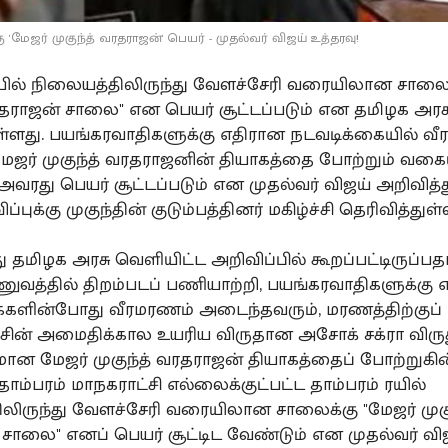
'மேஜர் முகுந்த் வரதராஜன்' பெயர் - முதல்வர் விஜய் உத்தரவு!
ரயில் நிலையத்திலிருந்து வேளச்சேரி வரையிலான சாலைக
வரதராஜன் சாலை" என பெயர் சூட்டப்படும் என தமிழக அரசு
துள்ளது. பயங்கரவாதிகளுக்கு எதிரான நடவடிக்கையில் வ
ஜர் முகுந்த் வரதராஜனின் தியாகத்தை போற்றும் வகைய
வரது பெயர் சூட்டப்படும் என முதல்வர் விஜய் அறிவித்த
்புக்கு முகுந்தின் குடும்பத்தினர் மகிழ்ச்சி தெரிவித்துள
து தமிழக அரசு வெளியிட்ட அறிவிப்பில் கூறப்பட்டிருப்பத
ணுவத்தில் திறம்படப் பணியாற்றி, பயங்கரவாதிகளுக்கு 
களின்போது வீரமரணம் அடைந்தவரும், மரணத்திற்குப் ப
சின் அமைதிக்கால உயரிய விருதான அசோக் சக்ரா விரு
ான மேஜர் முகுந்த் வரதராஜன் தியாகத்தைப் போற்றுகி
ாம்பரம் மாநகராட்சி எல்லைக்குட்பட்ட தாம்பரம் ரயில்
லிருந்து வேளச்சேரி வரையிலான சாலைக்கு "மேஜர் முகு
சாலை" எனப் பெயர் சூட்டிட வேண்டும் என முதல்வர் வ