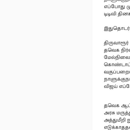
எப்போது ம
டிடிவி தின
இதுதொடர்ப
திருவாரூர
தவெக நிர்வ
மேல்நிலைப
கொண்டாட்டம
வகுப்பறைய
நாளுக்குந
விஜய் எப்ப
தவெக ஆட்ச
அரசு மருத
அத்துமீறி
எடுக்காதத