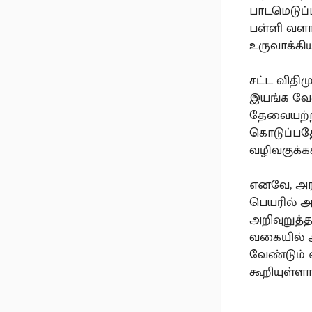
பாடமெடுப்
பள்ளி வள
உருவாக்கிய
சட்ட விதி
இயங்க வேண
தேவையற்ற 
கொடுப்பதோ
வழிவகுக்கக்
எனவே, அரச
பெயரில் அ
அறிவுறுத
வகையில் அ
வேண்டும் 
கூறியுள்ளார