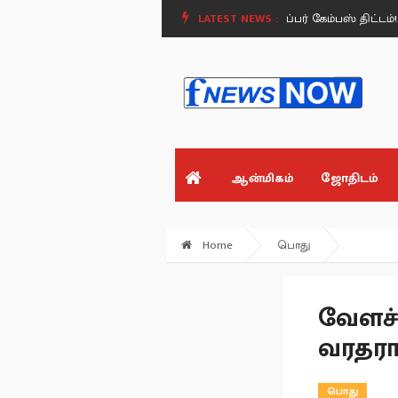
சு அதிரடி - அரசு பள்ளிகளில் சூப்பர் கிளீன், சூப்பர் கேம்பஸ் திட்டம்!.
LATEST NEWS :
பட்
ஆன்மிகம்
ஜோதிடம்
Home
பொது
வேளச்ச
வரதராஜ
பொது