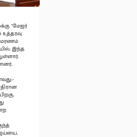
்கு "மேஜர்
 உத்தரவு
ீரமரணம்
ில், இந்த
ுள்ளார்.
்ளனர்.
ாவது:-
எதிரான
ிறகு,
து
ன்ற
ந்த்
ிஜய்யை,