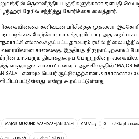
ணுவத்தின் தென்னிந்திய பகுதிகளுக்கான தளபதி லெப்
ஶ்ரீஹரி நேரில் சந்தித்து கோரிக்கை வைத்தார்.
ரிக்கையினைக் கனிவுடன் பரிசீலித்த முதல்வர், இக்கோர
ி நடவடிக்கை மேற்கொள்ள உத்தரவிட்டார். அதனடிப்படைய
ாநகராட்சி எல்லைக்குட்பட்ட தாம்பரம் ரயில் நிலையத்தில
 வரையிலான சாலைக்கு, இந்தியத் திருநாட்டிற்காகப் போ
 வீரரின் மாபெரும் தியாகத்தைப் போற்றுகின்ற வகையில்,
குந்த் வரதராஜன் சாலை" எனவும், ஆங்கிலத்தில் "MAJOR 
AN SALAI" எனவும் பெயர் சூட்டுவதற்கான அரசாணை 23.06.
யிடப்பட்டுள்ளது. என்று கூறப்பட்டுள்ளது.
MAJOR MUKUND VARADARAJAN SALAI
CM Vijay
வேளச்சேரி சால
்த் வரதராஜன்
முதல்வர் விஜய்