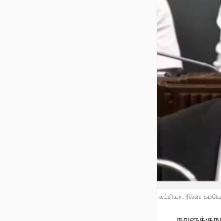
கட்சியா.. ரீல்ஸ் கம்
நாளுக்குந