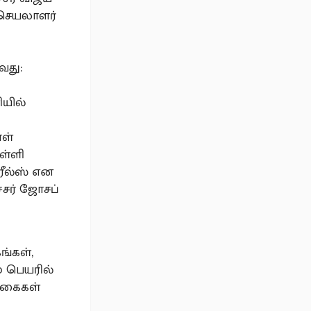
்செயலாளர்
வது:
ியில்
ாள்
ள்ளி
ரீல்ஸ் என
சர் ஜோசப்
்கள்,
 பெயரில்
க்கைகள்