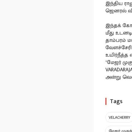
இந்திய ரா
ஜெனரல் வி.
இந்தக் கோ
மீது உடனட
தாம்பரம் ம
வேளச்சேரி
உயிர்நீத்த
"மேஜர் மு
VARADARAJ
அன்று வெளி
Tags
VELACHERRY
மேஜர் முகுந