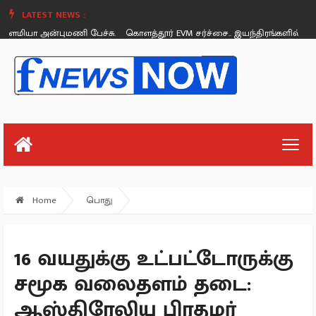
LATEST NEWS :
ௌமியா அன்புமணி பேச்சு.
கொளத்தூர் EVM சர்ச்சை.. இயந்திரங்களில் கோ
Saturday, August 26
Home
பொது
16 வயதுக்கு உட்பட்டோருக்கு
சமூக வலைதளம் தடை:
ஆஸ்திரேலிய பிரதமர்