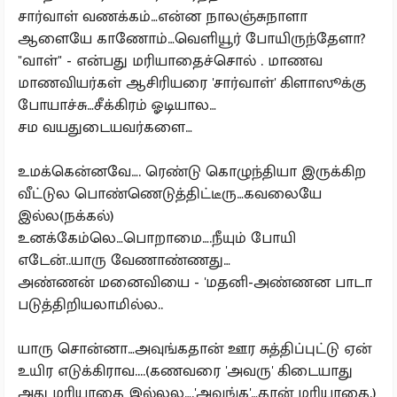
சார்வாள் வணக்கம்…என்ன நாலஞ்சுநாளா
ஆளையே காணோம்…வெளியூர் போயிருந்தேளா?
"வாள்" - என்பது மரியாதைச்சொல் . மாணவ
மாணவியர்கள் ஆசிரியரை 'சார்வாள்' கிளாஸூக்கு
போயாச்சு…சீக்கிரம் ஓடியால…
சம வயதுடையவர்களை…
உமக்கென்னவே…. ரெண்டு கொழுந்தியா இருக்கிற
வீட்டுல பொண்ணெடுத்திட்டீரு…கவலையே
இல்ல(நக்கல்)
உனக்கேம்லெ…பொறாமை….நீயும் போயி
எடேன்..யாரு வேணாண்ணது…
அண்ணன் மனைவியை - 'மதனி-அண்ணன பாடா
படுத்திறியலாமில்ல..
யாரு சொன்னா…அவுங்கதான் ஊர சுத்திப்புட்டு ஏன்
உயிர எடுக்கிராவ....(கணவரை 'அவரு' கிடையாது
அது மரியாதை இல்லல….'அவுங்க'…தான் மரியாதை.)