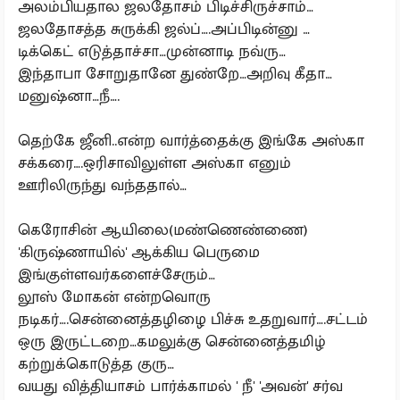
அலம்பியதால ஜலதோசம் பிடிச்சிருச்சாம்…
ஜலதோசத்த சுருக்கி ஜல்ப்….அப்பிடின்னு …
டிக்கெட் எடுத்தாச்சா…முன்னாடி நவ்ரு…
இந்தாபா சோறுதானே துண்றே…அறிவு கீதா…
மனுஷ்னா…நீ….
தெற்கே ஜீனி..என்ற வார்த்தைக்கு இங்கே அஸ்கா
சக்கரை….ஒரிசாவிலுள்ள அஸ்கா எனும்
ஊரிலிருந்து வந்ததால்…
கெரோசின் ஆயிலை(மண்ணெண்ணை)
'கிருஷ்ணாயில்' ஆக்கிய பெருமை
இங்குள்ளவர்களைச்சேரும்…
லூஸ் மோகன் என்றவொரு
நடிகர்….சென்னைத்தழிழை பிச்சு உதறுவார்….சட்டம்
ஒரு இருட்டறை…கமலுக்கு சென்னைத்தமிழ்
கற்றுக்கொடுத்த குரு…
வயது வித்தியாசம் பார்க்காமல் ' நீ' 'அவன்' சர்வ