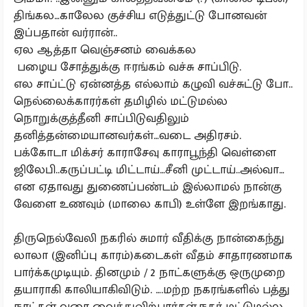
திங்கல…காலேல குச்சிய எடுத்துட்டு போனவன்
இப்பதான் வர்ரான்..
ஏல ஆத்தா வெஞ்சனம் வைக்கல
பழைய சோத்துக்கு ஈரங்கம் வச்சு சாப்பிடு.
எல சாப்ட்டு ஏன்னத்த எல்லாம் கழுவி வச்சுட்டு போ..
நெல்லைக்காரர்கள் தமிழில் மட்டுமல்ல
நொறுக்குத்தீனி சாப்பிடுவதிலும்
தனித்தன்மையானவர்கள்…வடை அதிரசம்.
பக்கோடா மிக்சர் காராசேவு காராபூந்தி வெள்ளை
ஜிலேபி..கருப்பட்டி மிட்டாய்…சீனி முட்டாய்..அல்வா…
என ஏதாவது துணைப்பண்டம் இல்லாமல் நான்கு
வேளை உணவும் (மாலை காபி) உள்ளே இறங்காது.
திருநெல்வேலி நகரில் சுமார் வீதிக்கு நான்கைந்து
லாலா (இனிப்பு காரம்)கடைகள் வீதம் சாதாரணமாக
பார்க்கமுடியும். தினமும் / 2 நாட்களுக்கு ஒருமுறை
தயாராகி காலியாகிவிடும். ….மற்ற நகரங்களில் பத்து
நாட்கள் வரை வைத்துவிற்பார்கள்.நகர் மட்டுமல்ல