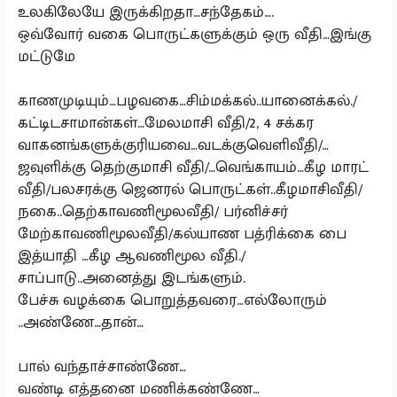
உலகிலேயே இருக்கிறதா…சந்தேகம்….
ஒவ்வோர் வகை பொருட்களுக்கும் ஒரு வீதி…இங்கு
மட்டுமே
காணமுடியும்…பழவகை…சிம்மக்கல்..யானைக்கல்./
கட்டிடசாமான்கள்…மேலமாசி வீதி/2, 4 சக்கர
வாகனங்களுக்குரியவை…வடக்குவெளிவீதி/…
ஜவுளிக்கு தெற்குமாசி வீதி/…வெங்காயம்…கீழ மாரட்
வீதி/பலசரக்கு ஜெனரல் பொருட்கள்..கீழமாசிவீதி/
நகை..தெற்காவணிமூலவீதி/ பர்னிச்சர்
மேற்காவணிமூலவீதி/கல்யாண பத்ரிக்கை பை
இத்யாதி …கீழ ஆவணிமூல வீதி./
சாப்பாடு..அனைத்து இடங்களும்.
பேச்சு வழக்கை பொறுத்தவரை…எல்லோரும்
..அண்ணே…தான்…
பால் வந்தாச்சாண்ணே…
வண்டி எத்தனை மணிக்கண்ணே…