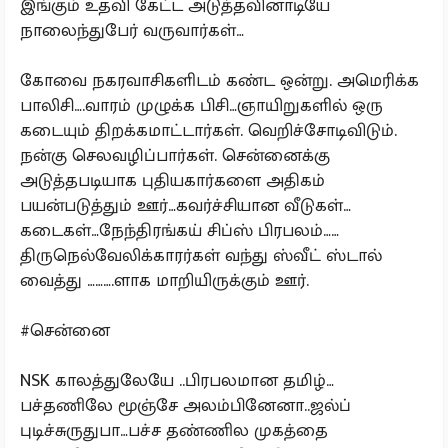
இங்கும் உதவி கேட்ட அடுத்தவினாடியே
நாலைந்துபேர் வருவார்கள்…
கோவை நகரவாசிகளிடம் கண்ட ஒன்று. அமெரிக்க
பாலிசி….வாரம் முழுக்க பிசி…ஞாயிறுகளில் ஒரு
கடையும் திறக்கமாட்டார்கள். வெறிச்சோடிவிடும்.
நன்கு செலவழிப்பார்கள். சென்னைக்கு
அடுத்தபடியாக புதியகார்களை அதிகம்
பயன்படுத்தும் ஊர்…கவர்ச்சியான வீடுகள்…
கடைகள்…நேந்திரங்கய் சிப்ஸ் பிரபலம்……
திருநெல்வேலிக்காரர்கள் வந்து ஸ்வீட் ஸ்டால்
வைத்து ……….ளாக மாறியிருக்கும் ஊர்.
#சென்னை
NSK காலத்துலேயே ..பிரபலமான தமிழ்…
பச்தணிலே மூஞ்சே அலம்பினேனா..ஜல்ப்
புடிச்சுருதுபா…பச்ச தண்ணில முகத்தை