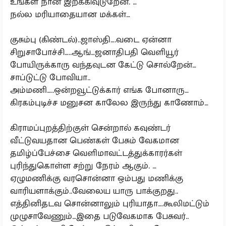
உங்கள நான் இறக்கிவுடுறேன். …
நல்ல மரியாதையான மக்கள்…
குசும்பு (கிண்டல்)..ஜாஸ்தி….வடை ஏன்னா
சிறுசாபோச்சி…..ஆங்…ஜனாதிபதி வெளியூர்
போயிருக்காரு வந்தவுடன கேட்டு சொல்றேன்…
சாப்டுட்டு போவியா..
அம்மணி…..ஒன்றவூட்டுக்கார் எங்க போனாரு…
கிரகம்புடிச்ச மனுசன காலேல இருந்து காணோம்…
கிராமப்புறத்திற்குள் சென்றால் கவுண்டர்
வீட்டுவயதான பெண்கள் பேசும் வேகமான
தமிழ்ப்பேச்சை வெளிமாவட்டத்துக்காரர்கள்
புரிந்துகொள்ள சற்று நேரம் ஆகும். …
ஏழுமணிக்கு வரசொன்னா ஒம்பது மணிக்கு
வாரியளாக்கும்..வேலைய யாரு பாக்குறது..
எத்தினிதடவ சொன்னாலும் புரியாதா….கூலிமட்டும்
முழுசாவேணும்…இதை படுவேகமாக பேசுவர்..