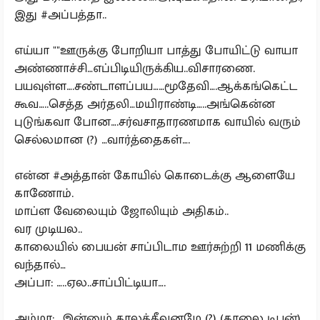
இது #அப்பத்தா..
எய்யா ""ஊருக்கு போறியா பாத்து போயிட்டு வாயா
அண்ணாச்சி…எப்பிடியிருக்கிய..விசாரணை.
பயவுள்ள….சண்டாளப்பய……மூதேவி….ஆக்கங்கெட்ட
கூவ…..செத்த அர்தலி…மயிராண்டி…..அங்கென்ன
புடுங்கவா போன….சர்வசாதாரணமாக வாயில் வரும்
செல்லமான (?) …வார்த்தைகள்….
என்ன #அத்தான் கோயில் கொடைக்கு ஆளையே
காணோம்.
மாப்ள வேலையும் ஜோலியும் அதிகம்..
வர முடியல..
காலையில் பையன் சாப்பிடாம ஊர்சுற்றி 11 மணிக்கு
வந்தால்…
அப்பா: …..ஏல..சாப்பிட்டியா….
அம்மா: ..இன்னும் காலத்தீவனமே (?) (காலை டிபன்)