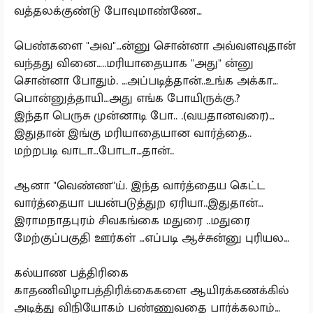
வத்தலக்குண்டு போவுமாண்ணே…
பெண்களை "அவ"…ன்னு சொன்னா அவ்வளவுதான்
வந்தது வினை…..மரியாதையாக "அது" ன்னு
சொன்னா போதும். …அப்படித்தான்..உங்க அக்கா…
பொன்னுத்தாயி…அது எங்க போயிருக்கு.?
இந்தா பெருசு முன்னாடி போ.. .(வயதானவரை)…
இதுதான் இங்கு மரியாதையான வார்த்தை..
மற்றபடி வாடா…போடா…தான்..
ஆனா "வெண்ண"ய். இந்த வார்த்தைய கெட்ட
வார்த்தையா பயன்படுத்துற ஏரியா..இதுதான்…
இராமநாதபுரம் சிவகங்கை மதுரை ..மதுரை
மேற்குப்பகுதி ஊர்கள் …எப்படி ஆச்சுன்னு புரியல…
கல்யாண பத்திரிகை
காதணிவிழாபத்திரிக்கைகளை ஆயிரக்கணக்கில்
அடித்து விநியோகம் பண்ணுவதை பார்க்கலாம்…