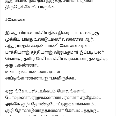
இது போல நிறைய இருக்கு சார்வாள்..நான்
திருநெல்வேலி பாருங்க..
#கோவை…
இதை பிரபலமாக்கியதில் திரைப்பட உலகிற்கு
முக்கிய பங்கு உண்டு….மணிவண்ணன் ஆர்.
சுந்தர்ராஜன் கவுண்டமணி கோவை சரளா
பாக்கியராஜ் சத்தியராஜ் விஜயகுமார் இப்படி பலர்
கொங்கு தமிழ் பேசி மயக்கியவர்கள். வார்த்தைக்கு
ஒரு …அண்ணா….
டீ சாப்டிங்ளாண்ணா….டிபன்
சாப்டிங்ளாண்ணா..ஞாபகமிருக்கா..
ஏனுங்கோ..பஸ் ..உக்கடம் போவுங்களா?…
போவும்ணா..ஏறுங்கண்ணா…ஏன்னா சந்தேகம்…
அங்கே குழி தோண்டிபோட்டிருக்காங்களாம்…
குழி தோண்டுனாத்தான்ணா கோயம்புத்தூரு…