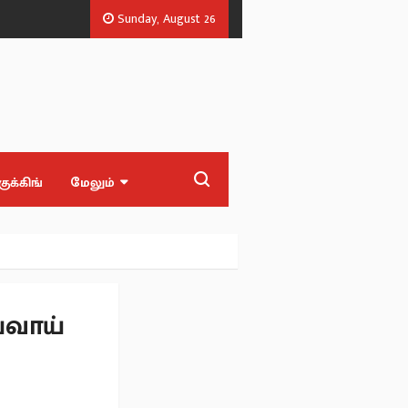
Sunday, August 26
ரப்பு புகார்.
முன்ன பின்ன பேப்பர் படிச்சிருந்தா.. உதயநிதிக்கு விஜய் பதி
குக்கிங்
மேலும்
்வாய்