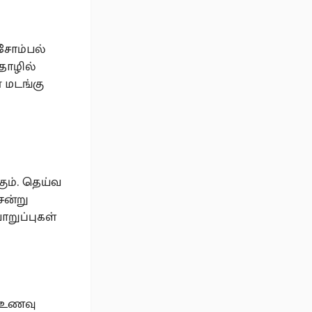
 சோம்பல்
.தொழில்
் மடங்கு
கும். தெய்வ
ென்று
ொறுப்புகள்
. உணவு