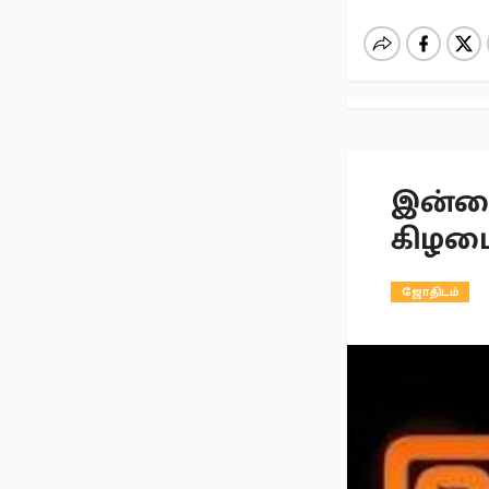
இன்றை
கிழம
ஜோதிடம்