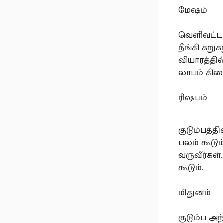
மேஷம்
வெளிவட்டா
நீங்கி சுற
வியாரத்தில
லாபம் கிடை
ரிஷபம்
குடும்பத்த
பலம் கூடும
வருவீர்கள்
கூடும்.
மிதுனம்
குடும்ப அ