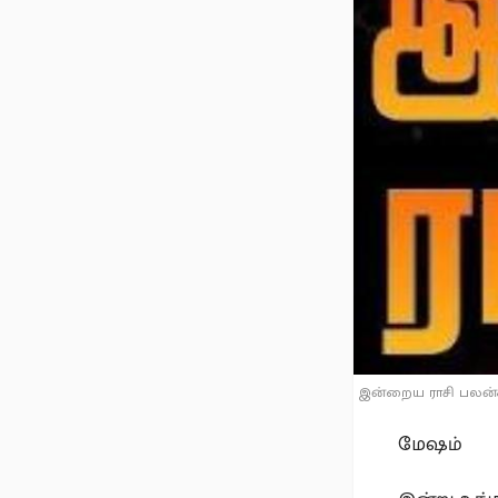
இன்றைய ராசி பலன்கள
மேஷம்