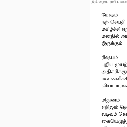
இன்றைய ராசி பலன்கள
மேஷம்
நற் செய்தி
மகிழ்ச்சி 
மனதில் அடி
இருக்கும்.
ரிஷபம்
புதிய முயற
அதிகரிக்க
மனைவிக்கி
வியாபாரங்
மிதுனம்
எதிலும் த
வடிவம் கொட
கையெழுத்த