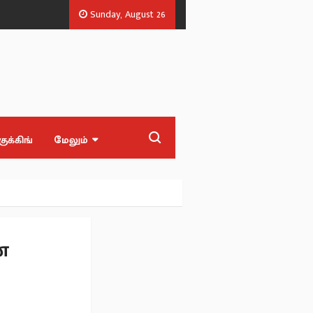
Sunday, August 26
விஜய், சங்கீதா விவாகரத்து வாபஸ்.. பின்னணி என்ன?.
மேக்கேதாட்டு அணை
குக்கிங்
மேலும்
்