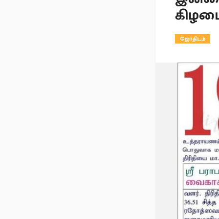
கிழம
ஜோதிடம்