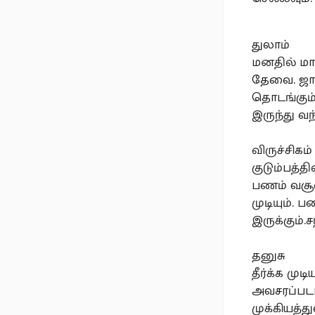
துலாம்
மனதில் மா
தேவை. ஜாம
தொடங்கும்
இருந்து வந
விருச்சிகம்
குடும்பத்
பணம் வசூல
முடியும்.
இருக்கும்
தனுசு
தீர்க்க மு
அவசரப்படாம
முக்கியத்த