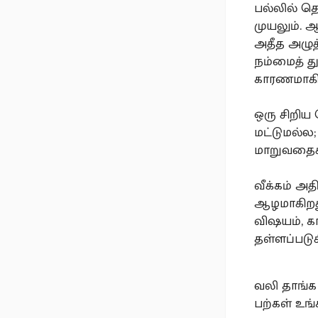
பல்லில் தொ
முயலும். 
அதீத அழுத
நம்மைத் த
காரணமாகி
ஒரு சிறிய 
மட்டுமல்ல;
மாறுவதைக் 
வீக்கம் அதி
ஆழமாகிறது.
விஷயம், கா
தள்ளப்படுக
வலி தாங்க 
பற்கள் உங