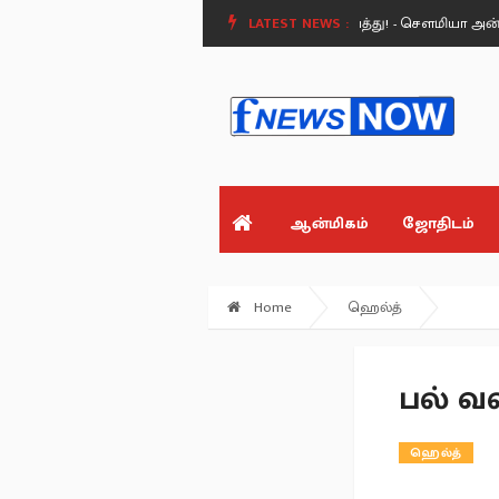
்ன?.
மேக்கேதாட்டு அணையால் வரும் பேராபத்து! - சௌமியா அன்புமணி பே
LATEST NEWS :
ஆன்மிகம்
ஜோதிடம்
Home
ஹெல்த்
பல் வ
ஹெல்த்