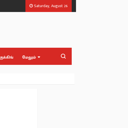
Saturday, August 26
தல் அலுவலர்.
அரசியல் பழிவாங்கும் நோக்கோடு பிஆர் சுந்தர் கைது? - சீம
குக்கிங்
மேலும்