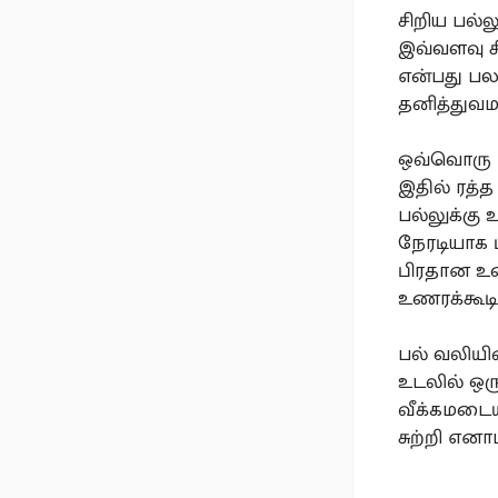
சிறிய பல்ல
இவ்வளவு ச
என்பது பல
தனித்துவம
ஒவ்வொரு ப
இதில் ரத்
பல்லுக்கு 
நேரடியாக 
பிரதான உண
உணரக்கூடி
பல் வலியி
உடலில் ஒர
வீக்கமடைய
சுற்றி என