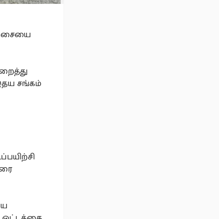
் தசையை
றைத்து
இதய சங்கம்
்பயிற்சி
வரை
யை
த ஓட்டத்தை