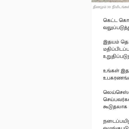
தினமும் 30 நிமிடங்க
கெட்ட கொழ
வலுப்படுத்
இதயம் தொட
மதிப்பிடப்
உறுதிப்படுத
உங்கள் இத
உபகரணங்க
லெய்செஸ்ட
செய்பவர்க
கூடுதலாக 
நடைப்பயிற்
ஒழுங்குபடு