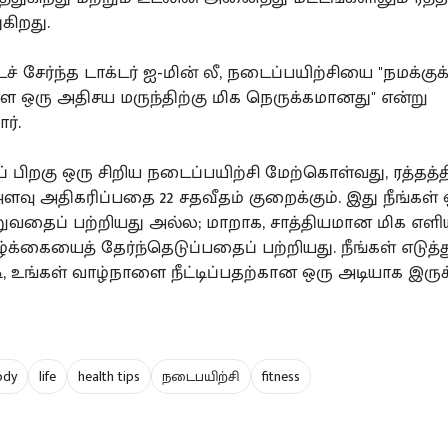
ுகிறது.
் சேர்ந்த டாக்டர் ஐ-மின் லீ, நடைப்பயிற்சியை "நமக்குக
்ள ஒரு அதிசய மருந்திற்கு மிக நெருக்கமானது" என்று
ர்.
 பிறகு ஒரு சிறிய நடைப்பயிற்சி மேற்கொள்வது, ரத்தத்த
அளவு அதிகரிப்பதை 22 சதவீதம் குறைக்கும். இது நீங்கள
றுவதைப் பற்றியது அல்ல; மாறாக, சாத்தியமான மிக எளி
்க்கையைத் தேர்ந்தெடுப்பதைப் பற்றியது. நீங்கள் எடுத்
ி, உங்கள் வாழ்நாளை நீட்டிப்பதற்கான ஒரு அடியாக இருக
ody
life
health tips
நடைபயிற்சி
fitness