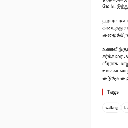
மேம்படுத்த
ஹார்வர்டைச
கிடைத்துள
அழைக்கிறா
உணவிற்குப்
சர்க்கரை 
வீரராக மா
உங்கள் வாழ
அடுத்த அட
Tags
walking
b