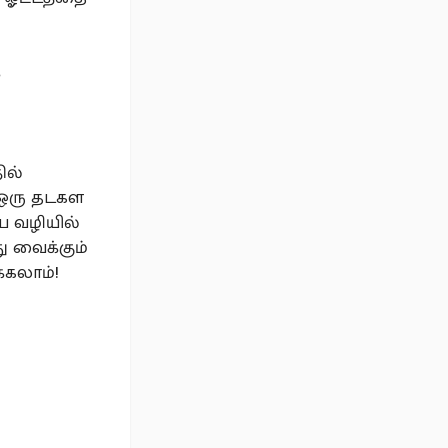
்
ில்
் ஒரு தடகள
ய வழியில்
து வைக்கும்
்கலாம்!