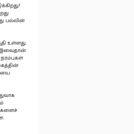
ுக்கிறது?
ிறது
ு பல்லின்
தி உள்ளது.
ன. இவைதான்
நரம்புகள்
கத்தின்
லியை
ொதுவாக
ம்
புகளைச்
ன.