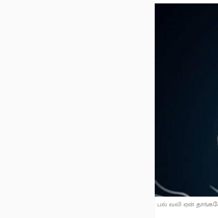
பல் வலி ஏன் தாங்க