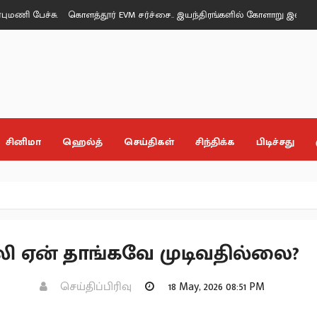
ச்சு.
கொளத்தூர் EVM சர்ச்சை.. இயந்திரங்களில் கோளாறு இல்லை - தேர்
சினிமா
ஹெல்த்
செய்திகள்
சிந்திக்க
பிடிச்சது
லி ஏன் தாங்கவே முடிவதில்லை?
செய்திப்பிரிவு
18 May, 2026 08:51 PM