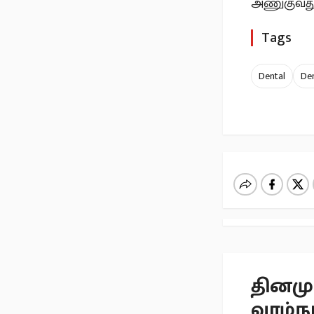
அணுகுவது 
Tags
Dental
Den
தினமும
வாழ்ந