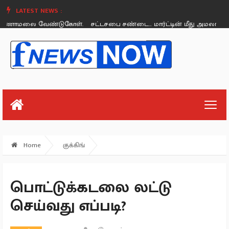
LATEST NEWS :
ணாமலை வேண்டுகோள்.
சட்டசபை சண்டை… மார்ட்டின் மீது அமலாக்கத்துற
Sunday, August 26
Home
குக்கிங்
பொட்டுக்கடலை லட்டு
செய்வது எப்படி?