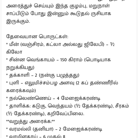
அரைத்துச் செய்யும் இந்த குழம்பு, மறுநாள்
சாப்பிடும் போது இன்னும் கூடுதல் ருசியாக
இருக்கும்.
தேவையான பொருட்கள்:
* மீன் (வஞ்சிரம், கட்லா அல்லது ஜிலேபி) – ½
கிலோ
* சின்ன வெங்காயம் – 150 கிராம் (பொடியாக
நறுக்கியது)
* தக்காளி – 2 (நன்கு பழுத்தது)
* புளி – எலுமிச்சம்பழ அளவு (2 கப் தண்ணீரில்
கரைக்கவும்)
* நல்லெண்ணெய் – 4 மேஜைக்கரண்டி
* தாளிக்க: கடுகு, வெந்தயம் (½ தேக்கரண்டி), சீரகம்
(½ தேக்கரண்டி), கறிவேப்பிலை.
**வறுத்து அரைக்க:**
* வரமல்லி (தனியா) – 2 மேஜைக்கரண்டி
* வரமிளகாய் – 6 முதல் 8