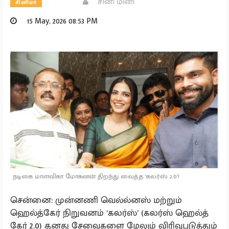
சினி மினி
சினிமா
15 May, 2026 08:53 PM
நடிகை மாளவிகா மோகனன் திறந்து வைத்த ‘கலர்ஸ் 2.0’!
சென்னை: முன்னணி வெல்ல்னஸ் மற்றும்
ஹெல்த்கேர் நிறுவனம் ‘கலர்ஸ்’ (கலர்ஸ் ஹெல்த்
கேர் 2.0) தனது சேவைகளை மேலும் விரிவுபடுத்தும்